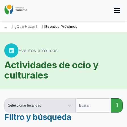
Pasar
al
contenido
principal
SOBRE NOSOTROS
DISFRUTÁ
VISITÁ
DATOS ÚTILES
...
¿Qué Hacer?
Eventos Próximos
event
Eventos próximos
Actividades de ocio y
culturales
Filtro y búsqueda