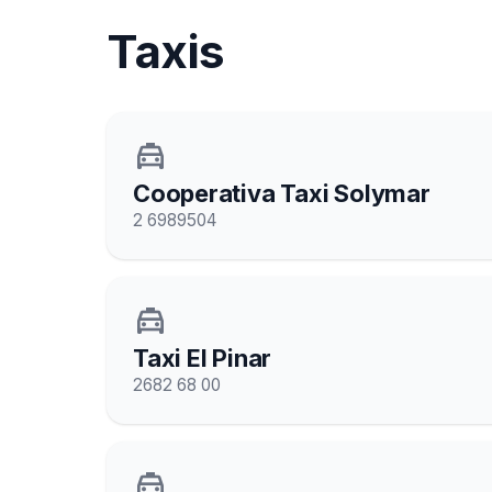
Taxis
local_taxi
Cooperativa Taxi Solymar
2 6989504
local_taxi
Taxi El Pinar
2682 68 00
local_taxi