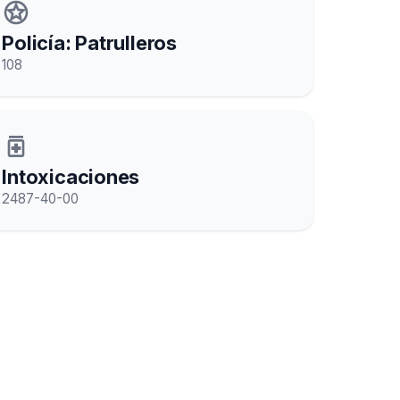
stars
Policía: Patrulleros
108
medication
Intoxicaciones
2487-40-00