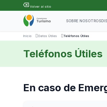
Pasar
backspace
Volver al sitio
al
contenido
principal
SOBRE NOSOTROS
DI
Inicio
Datos Útiles
Teléfonos Útiles
Teléfonos Útiles
En caso de Emer