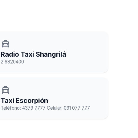
local_taxi
Radio Taxi Shangrilá
2 6820400
local_taxi
Taxi Escorpión
Teléfono: 4379 7777 Celular: 091 077 777