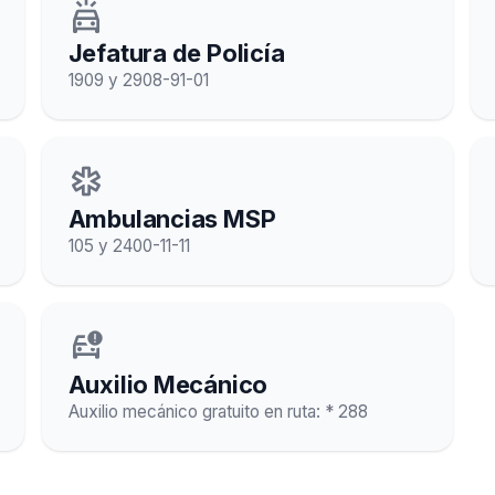
minor_crash
Jefatura de Policía
1909 y 2908-91-01
emergency
Ambulancias MSP
105 y 2400-11-11
car_crash
Auxilio Mecánico
Auxilio mecánico gratuito en ruta: * 288