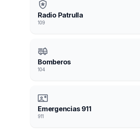
local_police
Radio Patrulla
109
fire_truck
Bomberos
104
contact_emergency
Emergencias 911
911