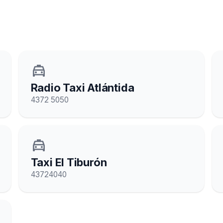
local_taxi
Radio Taxi Atlántida
4372 5050
local_taxi
Taxi El Tiburón
43724040