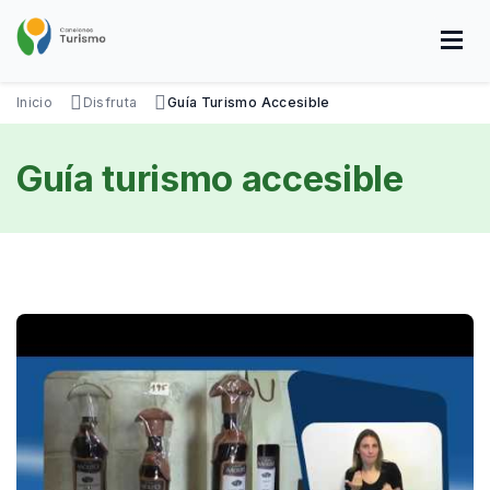
Pasar
al
contenido
principal
SOBRE NOSOTROS
DISFRUTÁ
VISITÁ
DATOS ÚTILES
Inicio
Disfruta
Guía Turismo Accesible
Guía turismo accesible