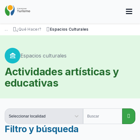
Pasar
al
contenido
principal
SOBRE NOSOTROS
DISFRUTÁ
VISITÁ
DATOS ÚTILES
...
¿Qué Hacer?
Espacios Culturales
museum
Espacios culturales
Actividades artísticas y
educativas
Filtro y búsqueda