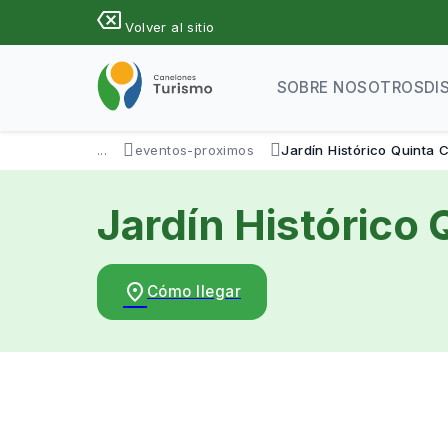
Pasar
backspace
Volver al sitio
al
contenido
principal
SOBRE NOSOTROS
DI
...
eventos-proximos
Jardín Histórico Quinta 
Jardín Histórico 
place
Cómo llegar