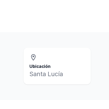
location_on
Ubicación
Santa Lucía