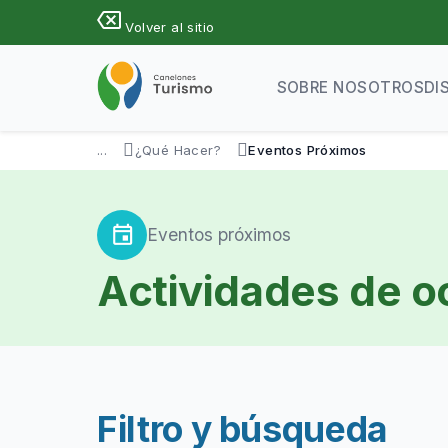
Pasar
backspace
Volver al sitio
al
contenido
principal
SOBRE NOSOTROS
DI
...
¿Qué Hacer?
Eventos Próximos
event
Eventos próximos
Actividades de oc
Filtro y búsqueda