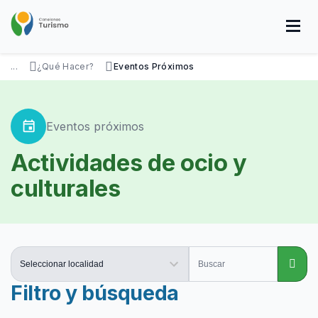
Pasar
al
contenido
principal
SOBRE NOSOTROS
DISFRUTÁ
VISITÁ
DATOS ÚTILES
...
¿Qué Hacer?
Eventos Próximos
event
Eventos próximos
Actividades de ocio y
culturales
Filtro y búsqueda