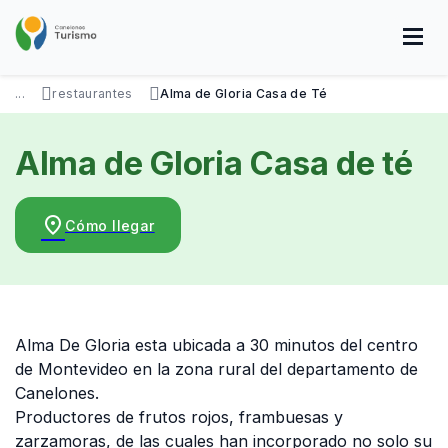
Pasar
al
contenido
principal
SOBRE NOSOTROS
DISFRUTÁ
VISITÁ
DATOS ÚTILES
...
restaurantes
Alma de Gloria Casa de Té
Alma de Gloria Casa de té
place
Cómo llegar
Alma De Gloria esta ubicada a 30 minutos del centro
de Montevideo en la zona rural del departamento de
Canelones.
Productores de frutos rojos, frambuesas y
zarzamoras, de las cuales han incorporado no solo su