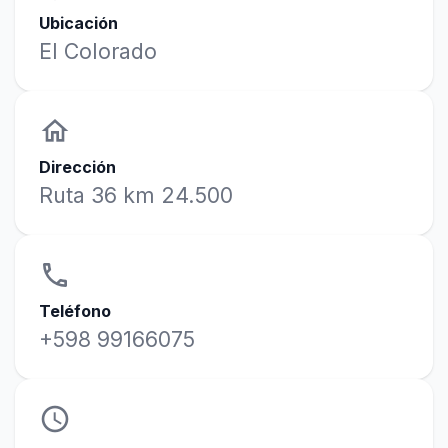
Ubicación
El Colorado
home
Dirección
Ruta 36 km 24.500
phone
Teléfono
+598 99166075
access_time