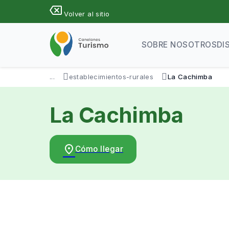
Pasar
backspace
Volver al sitio
al
contenido
principal
SOBRE NOSOTROS
DI
...
establecimientos-rurales
La Cachimba
La Cachimba
place
Cómo llegar