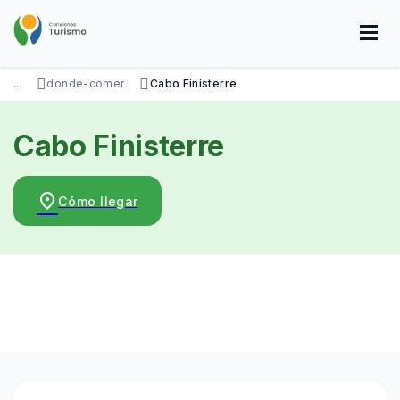
Pasar
al
contenido
principal
SOBRE NOSOTROS
DISFRUTÁ
VISITÁ
DATOS ÚTILES
...
donde-comer
Cabo Finisterre
Cabo Finisterre
place
Cómo llegar