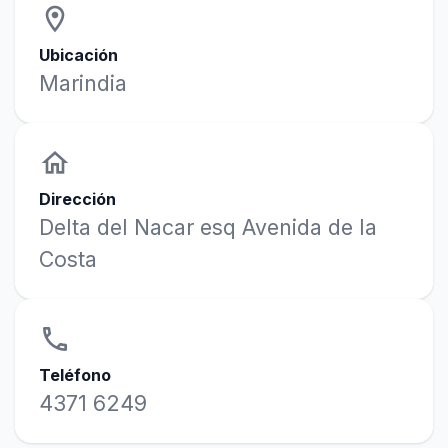
location_on
Ubicación
Marindia
home
Dirección
Delta del Nacar esq Avenida de la
Costa
phone
Teléfono
4371 6249