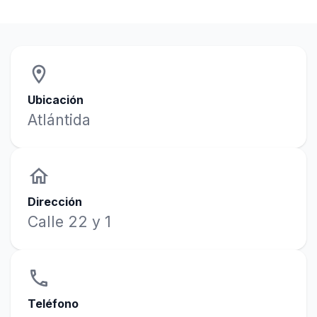
location_on
Ubicación
Atlántida
home
Dirección
Calle 22 y 1
phone
Teléfono