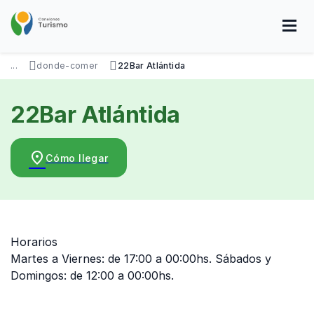
Pasar
al
contenido
principal
SOBRE NOSOTROS
DISFRUTÁ
VISITÁ
DATOS ÚTILES
...
donde-comer
22Bar Atlántida
22Bar Atlántida
place
Cómo llegar
Horarios
Martes a Viernes: de 17:00 a 00:00hs. Sábados y
Domingos: de 12:00 a 00:00hs.