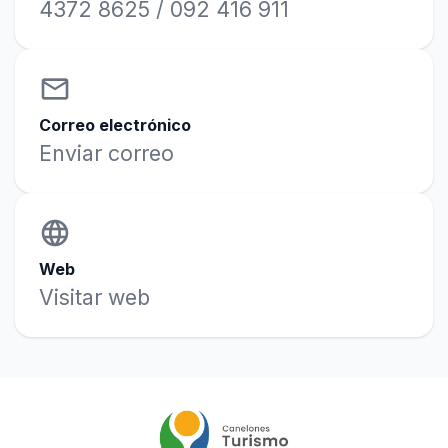
4372 8625 / 092 416 911
email
Correo electrónico
Enviar correo
language
Web
Visitar web