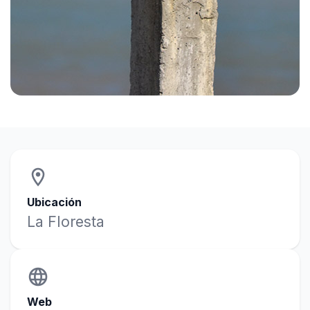
location_on
Ubicación
La Floresta
language
Web