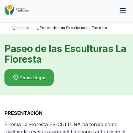
Pasar
al
contenido
principal
SOBRE NOSOTROS
DISFRUTÁ
VISITÁ
DATOS ÚTILES
...
circuitos
Paseo de Las Esculturas La Floresta
Paseo de las Esculturas La
Floresta
place
Cómo llegar
PRESENTACIÓN
El lema La Floresta ES-CULTURA ha tenido como
objetivo la revalorización del balneario tanto desde el