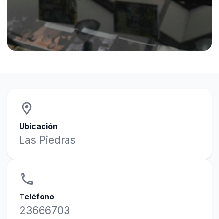
location_on
Ubicación
Las Piedras
phone
Teléfono
23666703