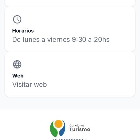
access_time
Horarios
De lunes a viernes 9:30 a 20hs
language
Web
Visitar web