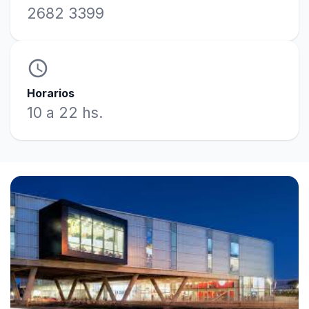
2682 3399
access_time
Horarios
10 a 22 hs.