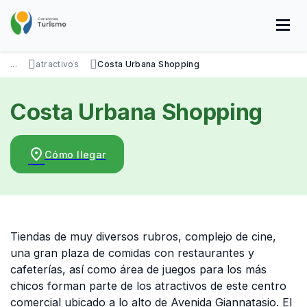
Pasar
al
contenido
principal
SOBRE NOSOTROS
DISFRUTÁ
VISITÁ
DATOS ÚTILES
...
atractivos
Costa Urbana Shopping
Costa Urbana Shopping
place
Cómo llegar
Tiendas de muy diversos rubros, complejo de cine,
una gran plaza de comidas con restaurantes y
cafeterías, así como área de juegos para los más
chicos forman parte de los atractivos de este centro
comercial ubicado a lo alto de Avenida Giannatasio. El