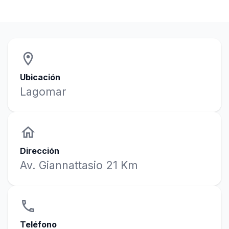
location_on
Ubicación
Lagomar
home
Dirección
Av. Giannattasio 21 Km
phone
Teléfono