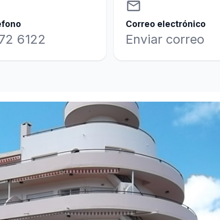
email
éfono
Correo electrónico
72 6122
Enviar correo