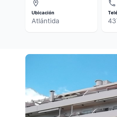
location_on
phone
Ubicación
Tel
Atlántida
43