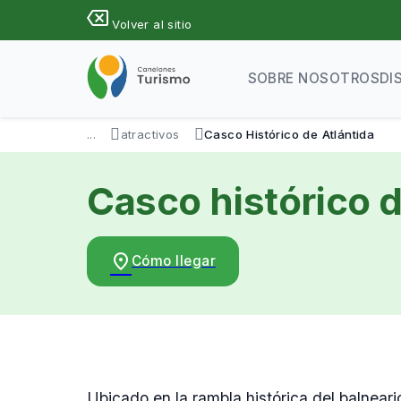
Pasar
backspace
Volver al sitio
al
contenido
principal
SOBRE NOSOTROS
DI
...
atractivos
Casco Histórico de Atlántida
Casco histórico d
place
Cómo llegar
Ubicado en la rambla histórica del balnear