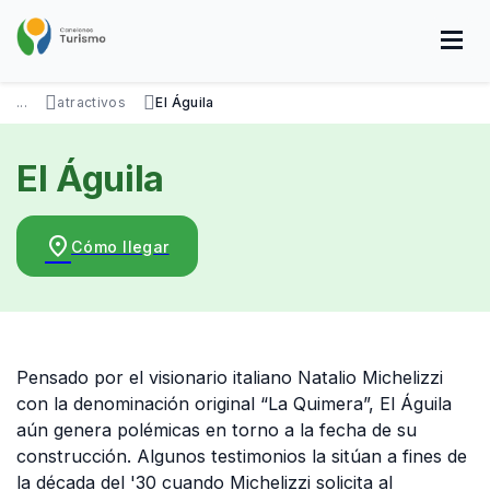
Pasar
al
contenido
principal
SOBRE NOSOTROS
DISFRUTÁ
VISITÁ
DATOS ÚTILES
...
atractivos
El Águila
El Águila
place
Cómo llegar
Pensado por el visionario italiano Natalio Michelizzi
con la denominación original “La Quimera”, El Águila
aún genera polémicas en torno a la fecha de su
construcción. Algunos testimonios la sitúan a fines de
la década del '30 cuando Michelizzi solicita al