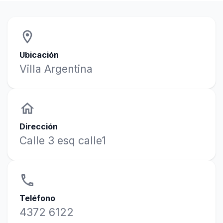
location_on
Ubicación
Villa Argentina
home
Dirección
Calle 3 esq calle1
phone
Teléfono
4372 6122