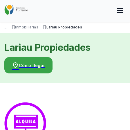
Pasar
al
contenido
principal
SOBRE NOSOTROS
DISFRUTÁ
VISITÁ
DATOS ÚTILES
...
Inmobiliarias
Lariau Propiedades
Lariau Propiedades
place
Cómo llegar