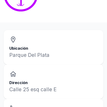
location_on
Ubicación
Parque Del Plata
home
Dirección
Calle 25 esq calle E