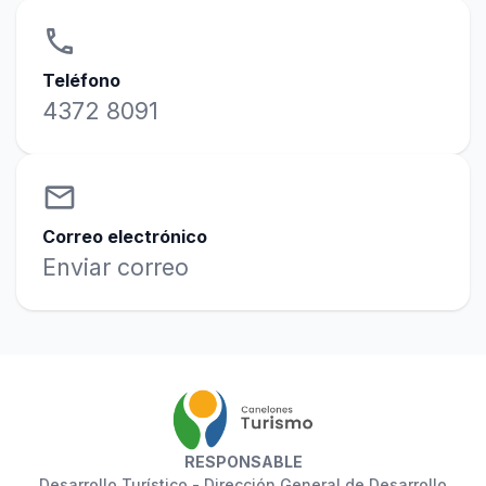
phone
Teléfono
4372 8091
email
Correo electrónico
Enviar correo
RESPONSABLE
Desarrollo Turístico - Dirección General de Desarrollo