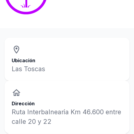
location_on
Ubicación
Las Toscas
home
Dirección
Ruta Interbalnearia Km 46.600 entre
calle 20 y 22