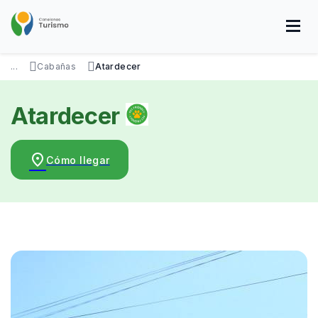
Pasar
al
contenido
principal
SOBRE NOSOTROS
DISFRUTÁ
VISITÁ
DATOS ÚTILES
...
Cabañas
Atardecer
Atardecer
place
Cómo llegar