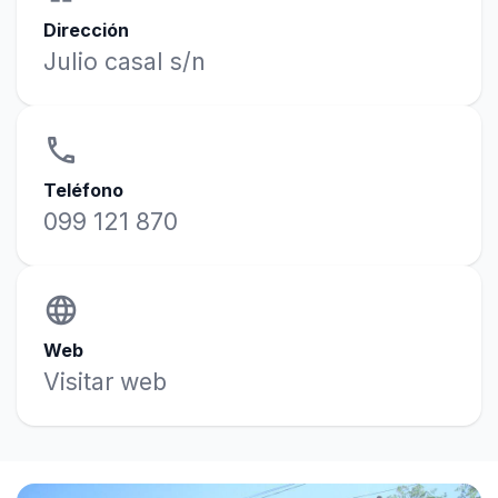
Dirección
Julio casal s/n
phone
Teléfono
099 121 870
language
Web
Visitar web