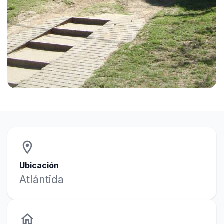
location_on
Ubicación
Atlántida
home