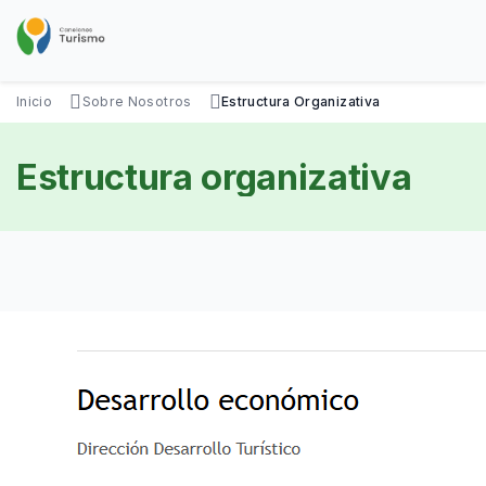
Pasar
al
contenido
principal
SOBRE NOSOTROS
DISFRUTÁ
VISITÁ
DATOS ÚTILES
Inicio
Sobre Nosotros
Estructura Organizativa
Estructura organizativa