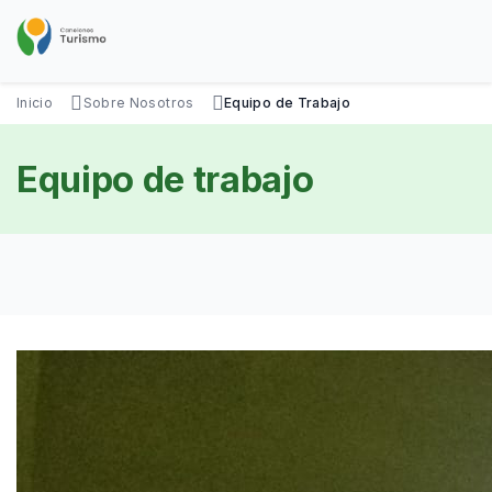
Pasar
al
contenido
principal
SOBRE NOSOTROS
DISFRUTÁ
VISITÁ
DATOS ÚTILES
Inicio
Sobre Nosotros
Equipo de Trabajo
Equipo de trabajo