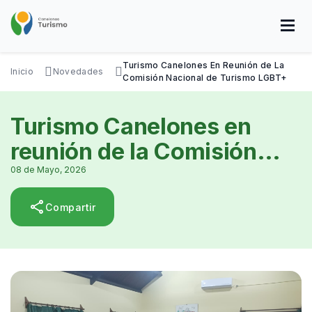
Pasar
al
contenido
principal
SOBRE NOSOTROS
DISFRUTÁ
VISITÁ
DATOS ÚTILES
Turismo Canelones En Reunión de La
Inicio
Novedades
Comisión Nacional de Turismo LGBT+
Turismo Canelones en
reunión de la Comisión
Nacional de Turismo
08 de Mayo, 2026
LGBT+
share
Compartir