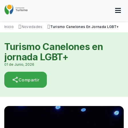
Pasar
al
contenido
principal
SOBRE NOSOTROS
DISFRUTÁ
VISITÁ
DATOS ÚTILES
Inicio
Novedades
Turismo Canelones En Jornada LGBT+
Turismo Canelones en
jornada LGBT+
01 de Junio, 2026
share
Compartir