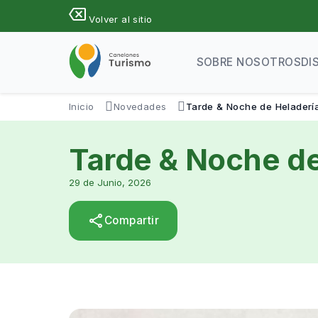
Pasar
backspace
Volver al sitio
al
contenido
principal
SOBRE NOSOTROS
DI
Inicio
Novedades
Tarde & Noche de Heladerí
Tarde & Noche de
29 de Junio, 2026
share
Compartir