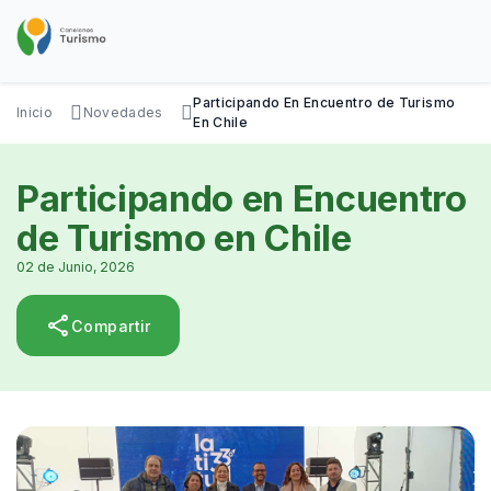
Pasar
al
contenido
principal
SOBRE NOSOTROS
DISFRUTÁ
VISITÁ
DATOS ÚTILES
Participando En Encuentro de Turismo
Inicio
Novedades
En Chile
Participando en Encuentro
de Turismo en Chile
02 de Junio, 2026
share
Compartir